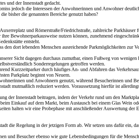
tes und der Innenstadt gedacht.
iss jedoch die Interessen der Anwohnerinnen und Anwohner deutlich z
ie bisher die genannten Bereiche genutzt haben?
n Auxerreplatz und Römerstraße/Friedrichstraße, zahlreiche Parkhäuser
 ihre Bewohnerparkausweise nutzen können, zunehmend eingeschränkt.
denkstätte entsteht.
uss den dort lebenden Menschen ausreichende Parkmöglichkeiten zur Ver
s unserer Sicht dagegen durchaus zumutbar, einen Fußweg von wenigen
elbstverständlich Sonderregelungen getroffen werden.
hrend Kurzzeitparker durch häufiges An- und Abfahren das Verkehrsa
chsten Parkplatz beginnt von Neuem.
wohnerinnen und Anwohnern genutzt, während Besucherinnen und Besu
tadt mutmaßlich reduziert werden. Voraussetzung hierfür ist allerding
tung der Innenstadt beitragen, indem der Verkehr rund um den Marktpl
tät beim Einkauf auf dem Markt, beim Austausch bei einem Glas Wein od
iten halten wir eine Probephase mit anschließender Auswertung der E
 die Regelung in der jetzigen Form ab. Wir setzen uns dafür ein, dass
innen und Besucher ebenso wie gute Lebensbedingungen für die Mensch