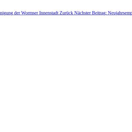
inigung der Wormser Innenstadt
Zurück
Nächster Beitrag: Neujahrsem