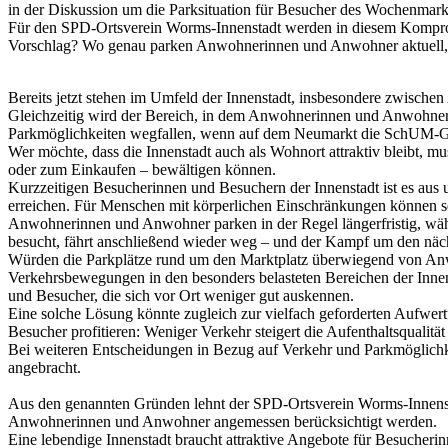
in der Diskussion um die Parksituation für Besucher des Wochenmark
Für den SPD-Ortsverein Worms-Innenstadt werden in diesem Komprom
Vorschlag? Wo genau parken Anwohnerinnen und Anwohner aktuell, d
Bereits jetzt stehen im Umfeld der Innenstadt, insbesondere zwische
Gleichzeitig wird der Bereich, in dem Anwohnerinnen und Anwohner
Parkmöglichkeiten wegfallen, wenn auf dem Neumarkt die SchUM-Ge
Wer möchte, dass die Innenstadt auch als Wohnort attraktiv bleibt, m
oder zum Einkaufen – bewältigen können.
Kurzzeitigen Besucherinnen und Besuchern der Innenstadt ist es au
erreichen. Für Menschen mit körperlichen Einschränkungen können s
Anwohnerinnen und Anwohner parken in der Regel längerfristig, wä
besucht, fährt anschließend wieder weg – und der Kampf um den nä
Würden die Parkplätze rund um den Marktplatz überwiegend von An
Verkehrsbewegungen in den besonders belasteten Bereichen der Innens
und Besucher, die sich vor Ort weniger gut auskennen.
Eine solche Lösung könnte zugleich zur vielfach geforderten Aufwer
Besucher profitieren: Weniger Verkehr steigert die Aufenthaltsquali
Bei weiteren Entscheidungen in Bezug auf Verkehr und Parkmöglichke
angebracht.
Aus den genannten Gründen lehnt der SPD-Ortsverein Worms-Innenstadt
Anwohnerinnen und Anwohner angemessen berücksichtigt werden.
Eine lebendige Innenstadt braucht attraktive Angebote für Besucher